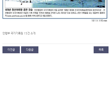
안행부 국가기록원 15건 소개
이전글
다음글
목록