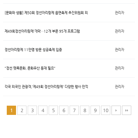
[문화와 생활] 제50회 정선아리랑제 읍면축제 추진위원회 외
관리자
제49회정선아리랑제'개막…12개 부문 95개 프로그램
관리자
정선아리랑제 11만명 방문 성공축제 입증
관리자
"정선 뗏목문화, 문화유산 등재 필요"
관리자
각국 외국인 관광객,'제49회 정선아리랑제' 다양한 행사 만끽
관리자
2
3
4
5
6
7
8
9
10
1