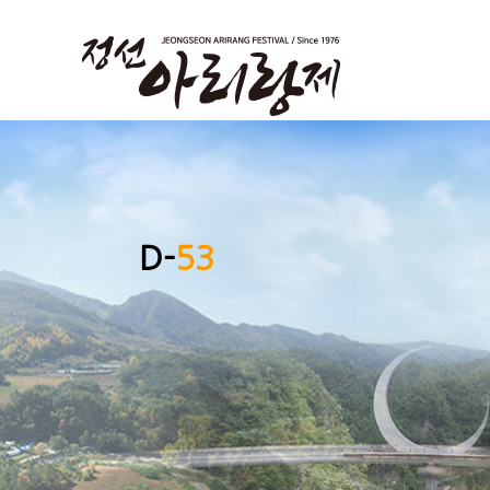
D-
53