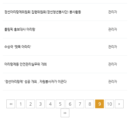
정선아리랑제위원회 집행위원회(정선청년봉사단) 봉사활동
관리자
올림픽 홍보대사 아리랑
관리자
수상극 '뗏목 아라리'
관리자
아리랑제등 안전관리실무위 개최
관리자
'정선아리랑제' 성공 개최 , 자원봉사자가 이끈다
관리자
1
2
3
4
5
6
7
8
10
9