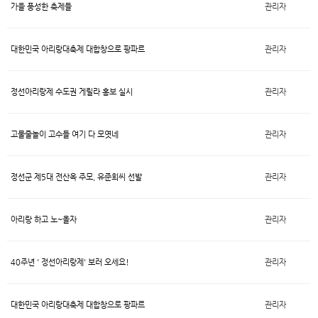
가을 풍성한 축제들
관리자
대한민국 아리랑대축제 대합창으로 팡파르
관리자
정선아리랑제 수도권 게릴라 홍보 실시
관리자
고물줄놀이 고수들 여기 다 모엿네
관리자
정선군 제5대 전산옥 주모, 유준희씨 선발
관리자
아리랑 하고 노~올자
관리자
40주년 ' 정선아리랑제' 보러 오세요!
관리자
대한민국 아리랑대축제 대합창으로 팡파르
관리자