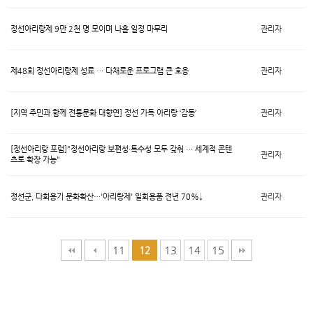
정선아리랑제 9만 2천 명 모이며 나흘 일정 마무리
관리자
제48회 정선아리랑제 성료 … 다채로운 프로그램 큰 호응
관리자
[지역 주민과 함께 전통문화 대향연] 정선 가득 아리랑 ‘감동’
관리자
[정선아리랑 포럼]"정선아리랑 보편성·특수성 모두 갖춰 … 세계적 콘텐
관리자
츠로 확장 가능"
정선군, 다회용기 문화확산…'아리랑제' 일회용품 전년 70%↓
관리자
11
13
14
15
12