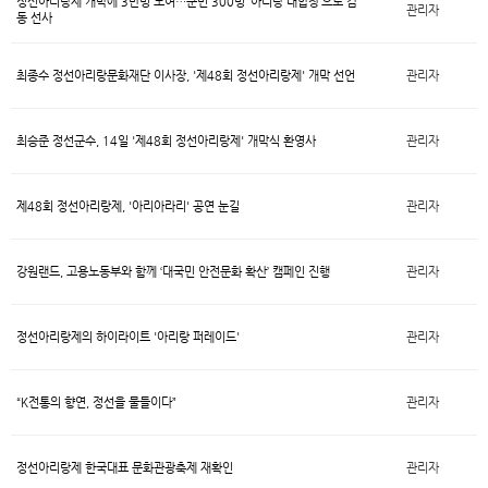
정선아리랑제 개막에 3만명 모여…군민 300명 ‘아리랑 대합창’으로 감
관리자
동 선사
최종수 정선아리랑문화재단 이사장, '제48회 정선아리랑제' 개막 선언
관리자
최승준 정선군수, 14일 '제48회 정선아리랑제' 개막식 환영사
관리자
제48회 정선아리랑제, '아리아라리' 공연 눈길
관리자
강원랜드, 고용노동부와 함께 ‘대국민 안전문화 확산’ 캠페인 진행
관리자
정선아리랑제의 하이라이트 '아리랑 퍼레이드'
관리자
“K전통의 향연, 정선을 물들이다”
관리자
정선아리랑제 한국대표 문화관광축제 재확인
관리자