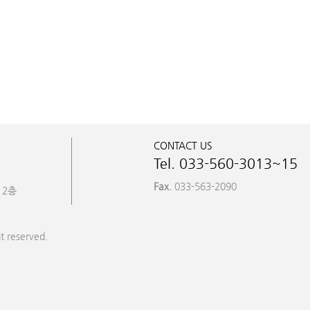
CONTACT US
Tel. 033-560-3013~15
Fax.
033-563-2090
 2층
t reserved.