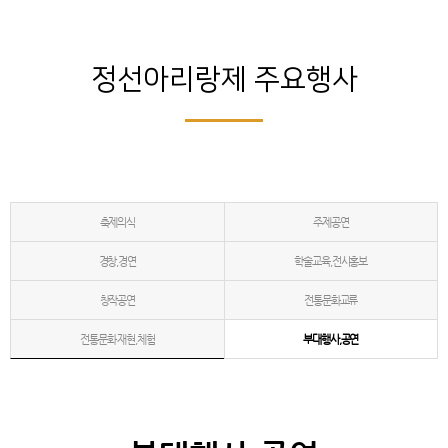
정선아리랑제 주요행사
축제의식
주제공연
경창,경연
학술교육,전시홍보
창작공연
전통문화교류
전통문화 재현,체험
부대행사,공연