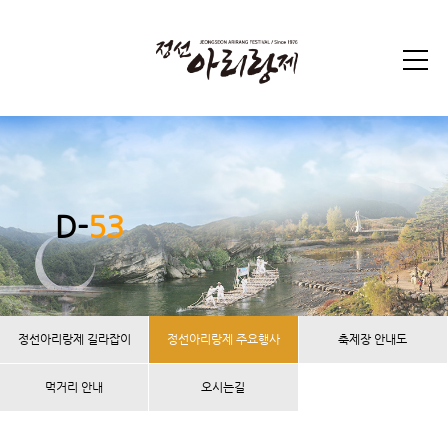
D-
53
정선아리랑제 길라잡이
정선아리랑제 주요행사
축제장 안내도
먹거리 안내
오시는길