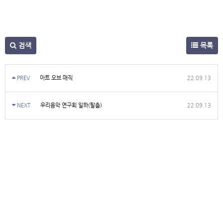
검색
목록
PREV
아트 오브 매직
22.09.13
NEXT
우리음악 연구회 일하(탈춤)
22.09.13