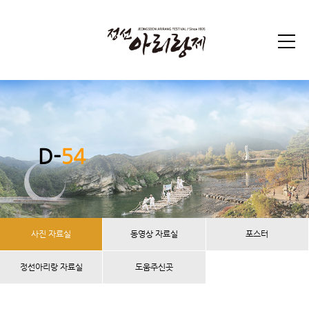
D-
54
사진 자료실
동영상 자료실
포스터
정선아리랑 자료실
도움주신곳