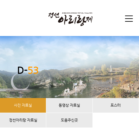
D-
53
사진 자료실
동영상 자료실
포스터
정선아리랑 자료실
도움주신곳