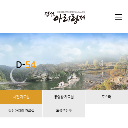
D-
54
사진 자료실
동영상 자료실
포스터
정선아리랑 자료실
도움주신곳