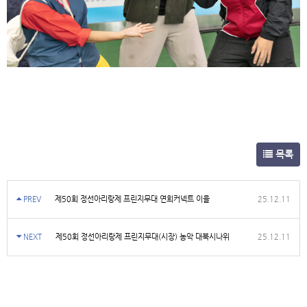
목록
PREV
제50회 정선아리랑제 프린지무대 연희커넥트 이을
25.12.11
NEXT
제50회 정선아리랑제 프린지무대(시장) 농악 대북시나위
25.12.11