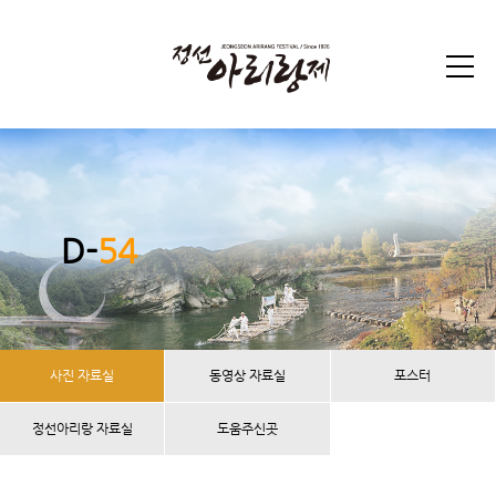
D-
54
사진 자료실
동영상 자료실
포스터
정선아리랑 자료실
도움주신곳