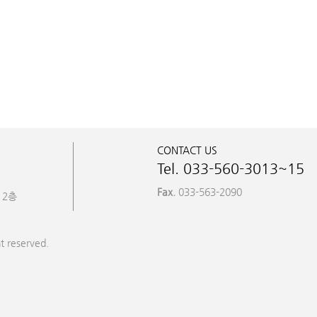
CONTACT US
Tel. 033-560-3013~15
Fax.
033-563-2090
 2층
t reserved.