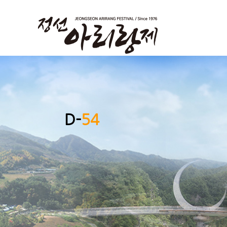
D-
54