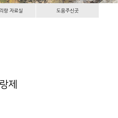
리랑 자료실
도움주신곳
리랑제