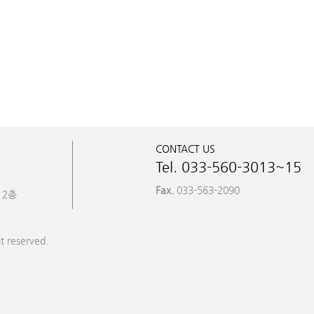
CONTACT US
Tel. 033-560-3013~15
Fax.
033-563-2090
 2층
t reserved.