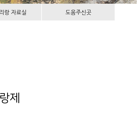
리랑 자료실
도움주신곳
리랑제