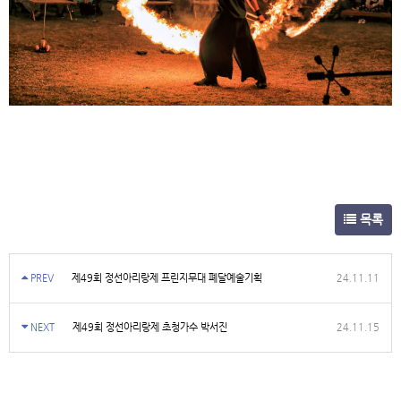
목록
PREV
제49회 정선아리랑제 프린지무대 폐달예술기획
24.11.11
NEXT
제49회 정선아리랑제 초청가수 박서진
24.11.15