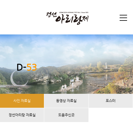
D-
53
사진 자료실
동영상 자료실
포스터
정선아리랑 자료실
도움주신곳