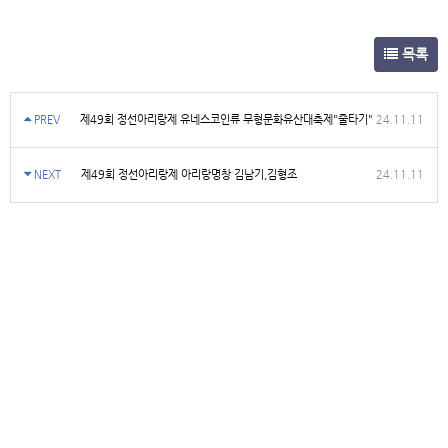
목록
PREV
제49회 정선아리랑제 유네스코인류 무형문화유산대축제"줄타기"
24.11.11
NEXT
제49회 정선아리랑제 아리랑명창 김남기,김형조
24.11.11