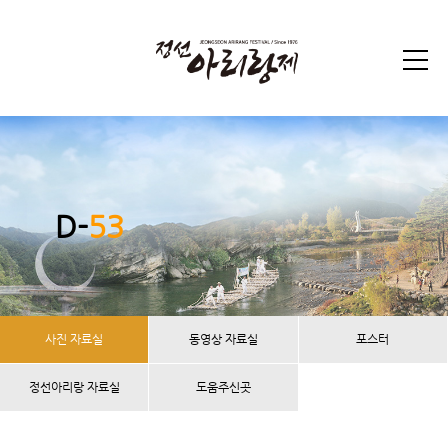
D-
53
사진 자료실
동영상 자료실
포스터
정선아리랑 자료실
도움주신곳