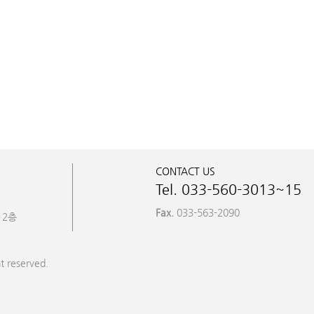
CONTACT US
Tel. 033-560-3013~15
Fax.
033-563-2090
 2층
t reserved.