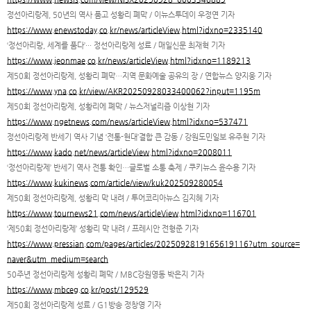
정선아리랑제, 50년의 역사 품고 성황리 폐막 / 이뉴스투데이 우정연 기자
https://www.enewstoday.co.kr/news/articleView.html?idxno=2335140
‘정선아리랑, 세계를 품다’··· 정선아리랑제 성료 / 매일신문 최재혁 기자
https://www.jeonmae.co.kr/news/articleView.html?idxno=1189213
제50회 정선아리랑제, 성황리 폐막…지역 문화예술 공유의 장 / 연합뉴스 양지웅 기자
https://www.yna.co.kr/view/AKR20250928033400062?input=1195m
제50회 정선아리랑제, 성황리에 폐막 / 뉴스저널리즘 이상현 기자
https://www.ngetnews.com/news/articleView.html?idxno=537471
정선아리랑제 반세기 역사 기념 ‘전통-현대’결합 큰 감동 / 강원도민일보 유주현 기자
https://www.kado.net/news/articleView.html?idxno=2008011
‘정선아리랑제’ 반세기 역사 전통 확인…글로벌 소통 축제 / 쿠키뉴스 윤수용 기자
https://www.kukinews.com/article/view/kuk202509280054
제50회 정선아리랑제, 성황리 막 내려 / 투어코리아뉴스 김지혜 기자
https://www.tournews21.com/news/articleView.html?idxno=116701
‘제50회 정선아리랑제’ 성황리 막 내려 / 프레시안 전형준 기자
https://www.pressian.com/pages/articles/2025092819165619116?utm_source=
naver&utm_medium=search
50주년 정선아리랑제 성황리 폐막 / MBC강원영동 박은지 기자
https://www.mbceg.co.kr/post/129529
제50회 정선아리랑제 성료 / G1방송 정창영 기자