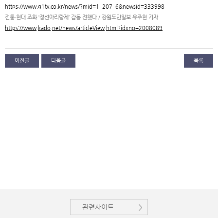
https://www.g1tv.co.kr/news/?mid=1_207_6&newsid=333998
전통·현대 조화 ‘정선아리랑제’ 감동 전했다 / 강원도민일보 유주현 기자
https://www.kado.net/news/articleView.html?idxno=2008089
이전글
다음글
목록
관련사이트