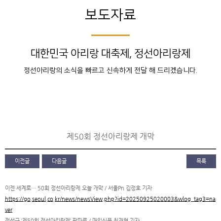
보도자료
대한민국 아리랑 대축제, 정선아리랑제
정선아리랑의 소식을 빠르고 신속하게 전달 해 드리겠습니다.
제50회 정선아리랑제 개막
이전글
다음글
목록
이젠 세계로… 50회 정선아리랑제 오늘 개막 / 서울Pn 김정호 기자
https://go.seoul.co.kr/news/newsView.php?id=20250925020003&wlog_tag3=na
ver
정선군 ‘제50회 정선아리랑제’ 팡파르 / 매일신문 최재혁 기자