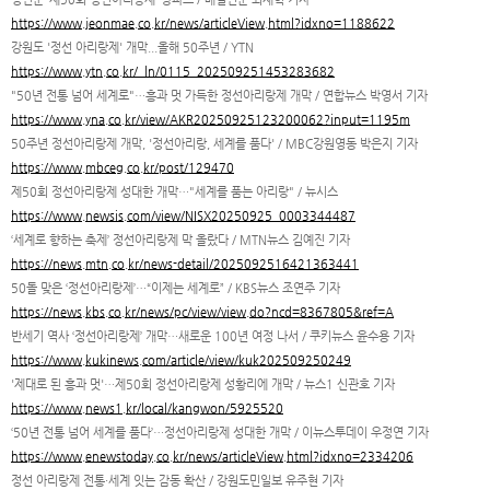
https://www.jeonmae.co.kr/news/articleView.html?idxno=1188622
강원도 '정선 아리랑제' 개막...올해 50주년 / YTN
https://www.ytn.co.kr/_ln/0115_202509251453283682
"50년 전통 넘어 세계로"…흥과 멋 가득한 정선아리랑제 개막 / 연합뉴스 박영서 기자
https://www.yna.co.kr/view/AKR20250925123200062?input=1195m
50주년 정선아리랑제 개막, '정선아리랑, 세계를 품다' / MBC강원영동 박은지 기자
https://www.mbceg.co.kr/post/129470
제50회 정선아리랑제 성대한 개막…"세계를 품는 아리랑" / 뉴시스
https://www.newsis.com/view/NISX20250925_0003344487
‘세계로 향하는 축제’ 정선아리랑제 막 올랐다 / MTN뉴스 김예진 기자
https://news.mtn.co.kr/news-detail/2025092516421363441
50돌 맞은 ‘정선아리랑제’…“이제는 세계로” / KBS뉴스 조연주 기자
https://news.kbs.co.kr/news/pc/view/view.do?ncd=8367805&ref=A
반세기 역사 ‘정선아리랑제’ 개막…새로운 100년 여정 나서 / 쿠키뉴스 윤수용 기자
https://www.kukinews.com/article/view/kuk202509250249
'제대로 된 흥과 멋'…제50회 정선아리랑제 성황리에 개막 / 뉴스1 신관호 기자
https://www.news1.kr/local/kangwon/5925520
‘50년 전통 넘어 세계를 품다’…정선아리랑제 성대한 개막 / 이뉴스투데이 우정연 기자
https://www.enewstoday.co.kr/news/articleView.html?idxno=2334206
정선 아리랑제 전통·세계 잇는 감동 확산 / 강원도민일보 유주현 기자