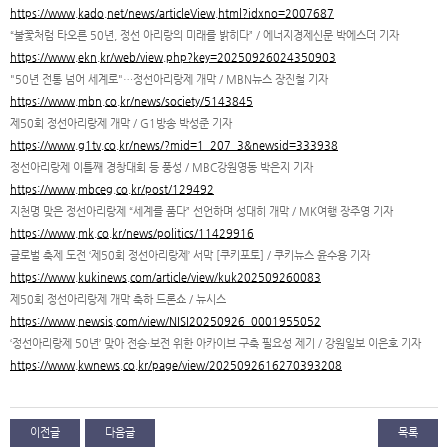
https://www.kado.net/news/articleView.html?idxno=2007687
“불꽃처럼 타오른 50년, 정선 아리랑의 미래를 밝히다” / 에너지경제신문 박에스더 기자
https://www.ekn.kr/web/view.php?key=20250926024350903
"50년 전통 넘어 세계로"…정선아리랑제 개막 / MBN뉴스 장진철 기자
https://www.mbn.co.kr/news/society/5143845
제50회 정선아리랑제 개막 / G1방송 박성준 기자
https://www.g1tv.co.kr/news/?mid=1_207_3&newsid=333938
정선아리랑제 이틀째 경창대회 등 풍성 / MBC강원영동 박은지 기자
https://www.mbceg.co.kr/post/129492
지천명 맞은 정선아리랑제 “세계를 품다” 선언하며 성대히 개막 / MK여행 장주영 기자
https://www.mk.co.kr/news/politics/11429916
글로벌 축제 도전 ‘제50회 정선아리랑제’ 서막 [쿠키포토] / 쿠키뉴스 윤수용 기자
https://www.kukinews.com/article/view/kuk202509260083
제50회 정선아리랑제 개막 축하 드론쇼 / 뉴시스
https://www.newsis.com/view/NISI20250926_0001955052
‘정선아리랑제 50년’ 맞아 전승·보전 위한 아카이브 구축 필요성 제기 / 강원일보 이은호 기자
https://www.kwnews.co.kr/page/view/2025092616270393208
이전글
다음글
목록