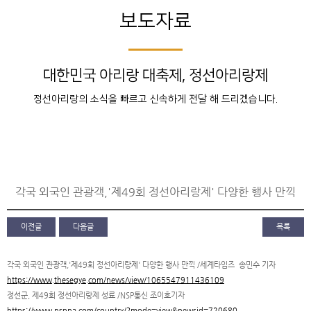
보도자료
대한민국 아리랑 대축제, 정선아리랑제
정선아리랑의 소식을 빠르고 신속하게 전달 해 드리겠습니다.
각국 외국인 관광객,'제49회 정선아리랑제' 다양한 행사 만끽
이전글
다음글
목록
각국 외국인 관광객,'제49회 정선아리랑제' 다양한 행사 만끽 /세계타임즈 송민수 기자
https://www.thesegye.com/news/view/1065547911436109
정선군, 제49회 정선아리랑제 성료 /NSP통신 조이호기자
https://www.nspna.com/country/?mode=view&newsid=720680