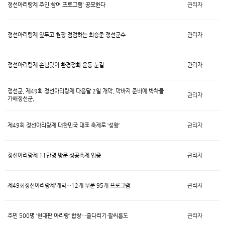
정선아리랑제 주민 참여 프로그램' 공모한다
관리자
정선아리랑제 앞두고 현장 점검하는 최승준 정선군수
관리자
정선아리랑제 손님맞이 환경정화 운동 눈길
관리자
정선군, 제49회 정선아리랑제 다음달 2일 개막, 막바지 준비에 박차를
관리자
가해정선군,
제49회 정선아리랑제 대한민국 대표 축제로 ‘성황’
관리자
정선아리랑제 11만명 방문 성공축제 입증
관리자
제49회정선아리랑제'개막…12개 부문 95개 프로그램
관리자
주민 500명 ‘현대판 아리랑’ 합창…줄다리기·팔씨름도
관리자