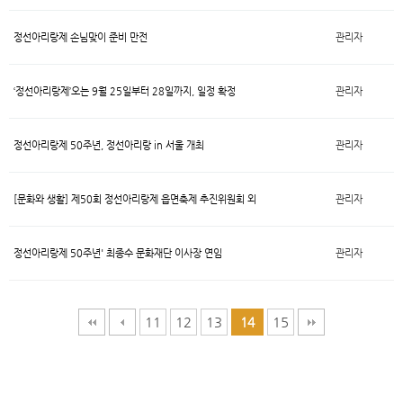
정선아리랑제 손님맞이 준비 만전
관리자
‘정선아리랑제’오는 9월 25일부터 28일까지, 일정 확정
관리자
정선아리랑제 50주년, 정선아리랑 in 서울 개최
관리자
[문화와 생활] 제50회 정선아리랑제 읍면축제 추진위원회 외
관리자
정선아리랑제 50주년' 최종수 문화재단 이사장 연임
관리자
11
12
13
15
14