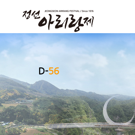
D-
56