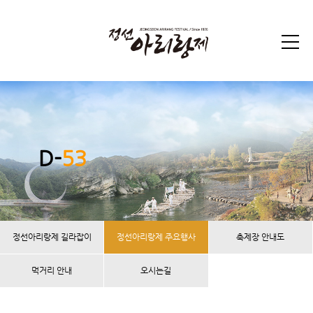
D-
53
정선아리랑제 길라잡이
정선아리랑제 주요행사
축제장 안내도
먹거리 안내
오시는길