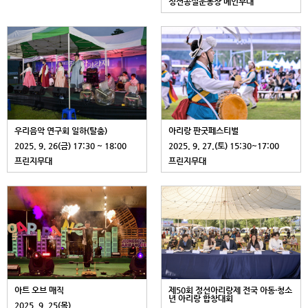
정선공설운동장 메인무대
우리음악 연구회 일하(탈춤)
아리랑 판굿페스티벌
2025. 9. 26(금) 17:30 ~ 18:00
2025. 9. 27.(토) 15:30~17:00
프린지무대
프린지무대
아트 오브 매직
제50회 정선아리랑제 전국 아동·청소
년 아리랑 합창대회
2025. 9. 25(목)