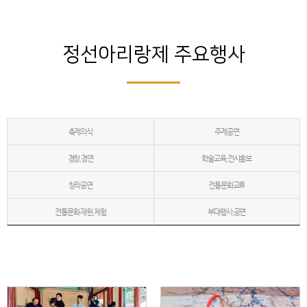
정선아리랑제 주요행사
축제의식
주제공연
경창,경연
학술교육,전시홍보
창작공연
전통문화교류
전통문화 재현,체험
부대행사,공연