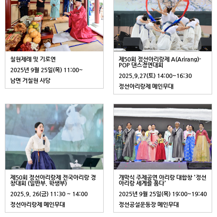
칠현제례 및 기로연
제50회 정선아리랑제 A(Arirang)-
POP 댄스경연대회
2025년 9월 25일(목) 11:00~
2025.9.27(토) 14:00~16:30
남면 거칠현 사당
정선아리랑제 메인무대
제50회 정선아리랑제 전국아리랑 경
개막식 주제공연 아리랑 대합창 '정선
창대회 (일반부, 학생부)
아리랑 세계를 품다'
2025.9. 26(금) 11:30 ~ 14:00
2025년 9월 25일(목) 19:00~19:40
정선아리랑제 메인무대
정선공설운동장 메인무대