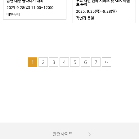
읍면 대항 줄다리기 대회
무료 사진 인화 서비스 및 SNS 이벤
트 운영
2025.9.28(일) 11:00~12:00
2025. 9.25(목)~9.28(일)
메인무대
작년과 동일
2
3
4
5
6
7
1
관련사이트