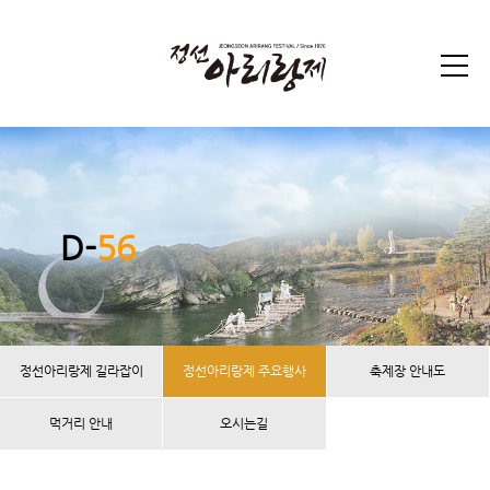
D-
56
정선아리랑제 길라잡이
정선아리랑제 주요행사
축제장 안내도
먹거리 안내
오시는길